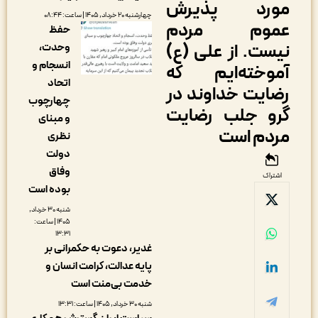
ورد پذیرش
چهارشنبه ۲۰ خرداد, ۱۴۰۵ | ساعت: ۰۸:۴۴
موم مردم
حفظ
یست. از علی (ع)
وحدت،
انسجام و
موخته‌ایم که
اتحاد
ضایت خداوند در
چهارچوب
رو جلب رضایت
و مبنای
ردم است
نظری
دولت
وفاق
اشتراک
بوده است
شنبه ۳۰ خرداد,
۱۴۰۵ | ساعت:
۱۳:۳۱
غدیر، دعوت به حکمرانی بر
پایه عدالت، کرامت انسان و
خدمت بی‌منت است
شنبه ۳۰ خرداد, ۱۴۰۵ | ساعت: ۱۳:۳۱