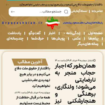
ر از حقوق ملت دفاع می‌کنیم و در برابر هیچ تهدیدی عقب‌نشینی نخواهیم کرد
ما
نسخه آزمایشی
اول
زندگی نامه
اخبار
گفت و گو
یادداشت
م ها
عکس
پویش ها
حرف شما
چندرسانه ای
نه های دیگر
آخرین مطالب
انتشار : دوشنبه ۱۹ خرداد, ۱۴۰۴ | ساعت: ۱۴:۰۰
مان‌طور که اجبار
با اقتدار از حقوق ملت دفاع
جاب منجر به
می‌کنیم و در برابر هیچ
ارضایتی
تهدیدی عقب‌نشینی
ی‌شود؛ ولنگاری،
نخواهیم کرد
رهنگی و
چهارشنبه ۲۰ خرداد, ۱۴۰۵ | ساعت: ۰۸:۴۸
همه ما در قبال حفاظت از
نجارشکنی نیز
محیط زیست مسئولیم