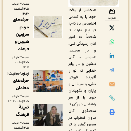
شنبه ۳۰ خرداد,
۱۴۰۵ | ساعت:
«بخشى از وقت
۱۳:۲۲
خود را به کسانى
اشتراک
حرف‌های
اختصاص ده که به
مردم
تو نیاز دارند، تا
سرزمین
شخصاً به امور
شیرین و
آنان رسیدگى کنى،
فرهاد
و در مجلس
عمومى با آنان
شنبه ۳۰ خرداد,
۱۴۰۵ | ساعت:
بنشین و در برابر
۱۳:۲۱
خدایى که تو را
زمزمه‌محبت؛
آفریده فروتن
حرف‌های
باش، و سربازان و
معلمان
یاران و نگهبانان
شنبه ۳۰ خرداد,
خود را از سر
۱۴۰۵ | ساعت: ۱۳:۲۱
راهشان دور کن تا
ثمینۀ
سخنگوى آنان
فرهنگ
بدون اضطراب در
شنبه ۳۰ خرداد,
سخن گفتن با تو
۱۴۰۵ | ساعت: