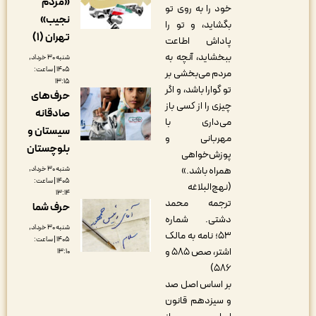
«مردم
خود را به روى تو
نجیب»
بگشاید، و تو را
تهران (۱)
پاداش اطاعت
ببخشاید، آنچه به
شنبه ۳۰ خرداد,
۱۴۰۵ | ساعت:
مردم مى‌بخشى بر
۱۳:۱۵
تو گوارا باشد، و اگر
حرف‌های
چیزى را از کسى باز
صادقانه
مى‌دارى با
سیستان و
مهربانى و
بلوچستان
پوزش‌خواهى
همراه باشد.»
شنبه ۳۰ خرداد,
۱۴۰۵ | ساعت:
(نهج‌البلاغه
۱۳:۱۴
ترجمه محمد
حرف شما
دشتی. شماره
شنبه ۳۰ خرداد,
۵۳؛ نامه به مالک
۱۴۰۵ | ساعت:
اشتر، صص ۵۸۵ و
۱۳:۱۰
۵۸۶)
بر اساس اصل صد
و سیزدهم قانون