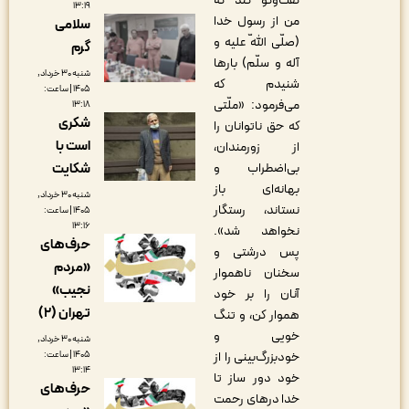
گفت‌وگو کند که
۱۳:۱۹
من از رسول خدا
سلامی
(صلّى اللّه علیه و
گرم
آله و سلّم) بارها
شنبه ۳۰ خرداد,
شنیدم که
۱۴۰۵ | ساعت:
مى‌فرمود: «ملّتى
۱۳:۱۸
شکری
که حق ناتوانان را
است با
از زورمندان،
بى‌اضطراب و
شکایت
بهانه‌اى باز
شنبه ۳۰ خرداد,
نستاند، رستگار
۱۴۰۵ | ساعت:
۱۳:۱۶
نخواهد شد».
حرف‌های
پس درشتى و
«مردم
سخنان ناهموار
نجیب»
آنان را بر خود
تهران (۲)
هموار کن، و تنگ
خویى و
شنبه ۳۰ خرداد,
خودبزرگ‌بینى را از
۱۴۰۵ | ساعت:
۱۳:۱۴
خود دور ساز تا
حرف‌های
خدا درهاى رحمت