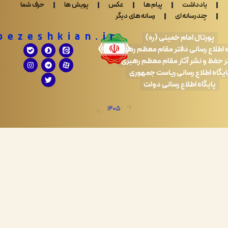
ادداشت
پیام ها
عکس
پویش ها
حرف شما
ندرسانه ای
رسانه های دیگر
Drpezeshkian.ir
تال امام خمینی (ره)
 رسانی دفتر مقام معظم رهبری
 نشر آثار مقام معظم رهبری
طلاع رسانی ریاست جمهوری
اه اطلاع رسانی دولت
1405