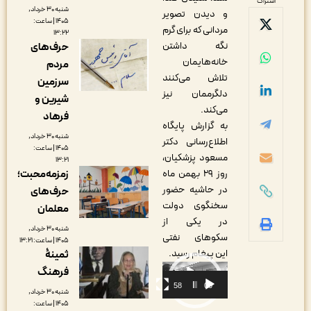
اشتراک
شنبه ۳۰ خرداد,
و دیدن تصویر
۱۴۰۵ | ساعت:
مردانی که برای گرم
۱۳:۲۲
نگه داشتن
حرف‌های
خانه‌هایمان
مردم
تلاش می‌کنند
سرزمین
دلگرممان نیز
شیرین و
می‌کند.
فرهاد
به گزارش پایگاه
شنبه ۳۰ خرداد,
اطلاع‌رسانی دکتر
۱۴۰۵ | ساعت:
مسعود پزشکیان،
۱۳:۲۱
زمزمه‌محبت؛
روز ۲۹ بهمن ماه
در حاشیه حضور
حرف‌های
سخنگوی دولت
معلمان
در یکی از
شنبه ۳۰ خرداد,
سکوهای نفتی
۱۴۰۵ | ساعت: ۱۳:۲۱
این پیغام رسید.
ثمینۀ
نمایشگر
فرهنگ
ویدیو
00:58
00:00
شنبه ۳۰ خرداد,
۱۴۰۵ | ساعت: