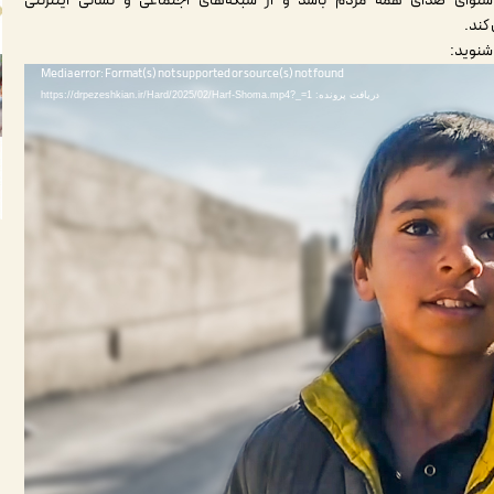
 شنوای صدای همه مردم باشد و از شبکه‌های اجتماعی و نشانی اینترنتی
شنوید:
Media error: Format(s) not supported or source(s) not found
دریافت پرونده: https://drpezeshkian.ir/Hard/2025/02/Harf-Shoma.mp4?_=1