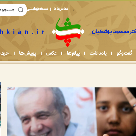
تماس با ما
نسخه آزمایشی
گفت و گو
یادداشت
پیام ها
عکس
پویش ها
حرف 