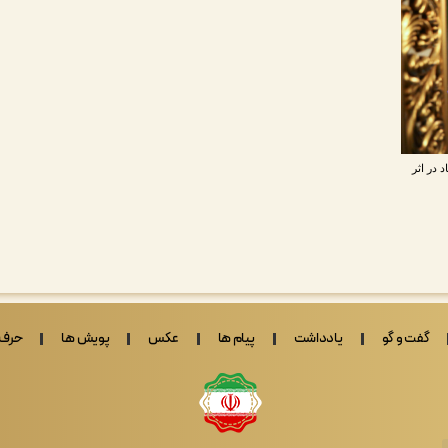
 در اثر
گفت و گو
یادداشت
پیام ها
عکس
پویش ها
حرف 