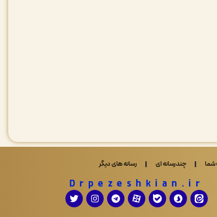
شما
چندرسانه ای
رسانه های دیگر
Drpezeshkian.ir