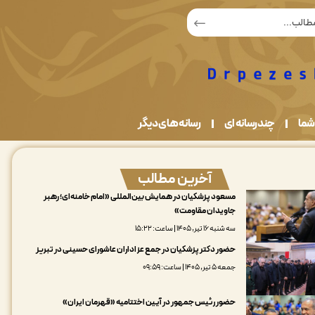
شما
چندرسانه ای
رسانه های دیگر
آخرین مطالب
مسعود پزشکیان در همایش بین‌المللی «امام خامنه‌ای؛ رهبر
جاویدان مقاومت»
سه شنبه ۱۶ تیر, ۱۴۰۵ | ساعت: ۱۵:۲۲
حضور دکتر پزشکیان در جمع عزاداران عاشورای حسینی در تبریز
جمعه ۵ تیر, ۱۴۰۵ | ساعت: ۰۹:۵۹
حضور رئیس جمهور در آیین اختتامیه «قهرمان ایران»