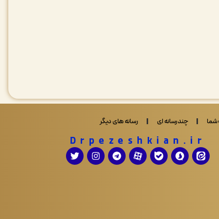
شما
چندرسانه ای
رسانه های دیگر
Drpezeshkian.ir