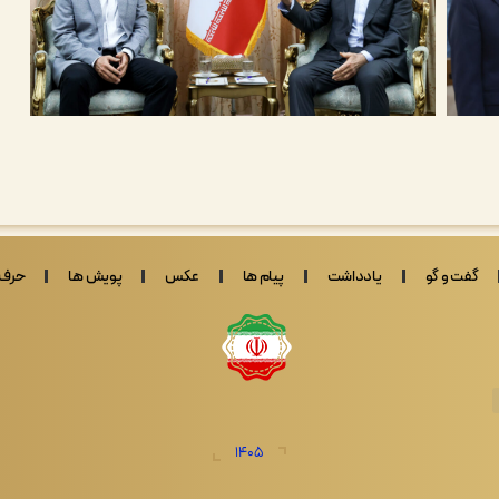
گفت و گو
یادداشت
پیام ها
عکس
پویش ها
حرف 
1405