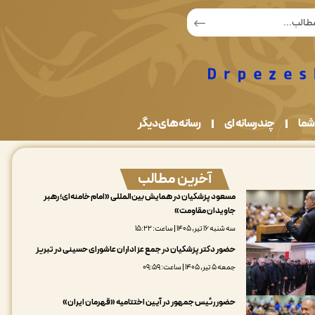
شما
چندرسانه ای
رسانه های دیگر
آخرین مطالب
مسعود پزشکیان در همایش بین‌المللی «امام خامنه‌ای؛ رهبر
جاویدان مقاومت»
سه شنبه ۱۶ تیر, ۱۴۰۵ | ساعت: ۱۵:۲۲
حضور دکتر پزشکیان در جمع عزاداران عاشورای حسینی در تبریز
جمعه ۵ تیر, ۱۴۰۵ | ساعت: ۰۹:۵۹
حضور رئیس جمهور در آیین اختتامیه «قهرمان ایران»