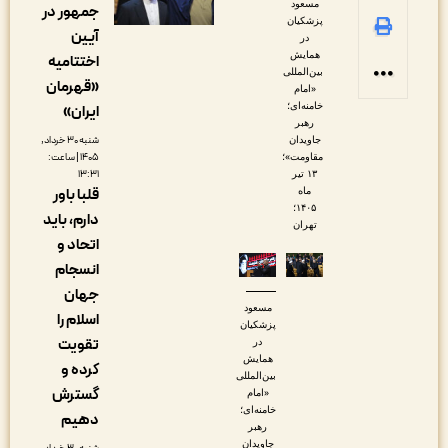
مسعود
جمهور در
پزشکیان
آیین
در
همایش
اختتامیه
بین‌المللی
«قهرمان
«امام
خامنه‌ای؛
ایران»
رهبر
جاویدان
شنبه ۳۰ خرداد,
مقاومت»؛
۱۴۰۵ | ساعت:
۱۳ تیر
۱۳:۳۱
ماه
قلبا باور
۱۴۰۵؛
دارم، باید
تهران
اتحاد و
انسجام
جهان
مسعود
اسلام را
پزشکیان
تقویت
در
همایش
کرده و
بین‌المللی
گسترش
«امام
خامنه‌ای؛
دهیم
رهبر
جاویدان