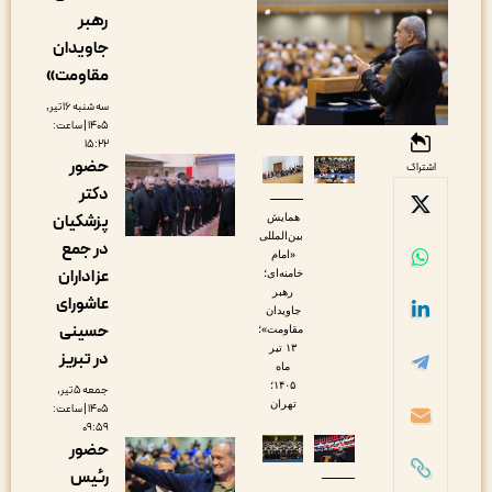
رهبر
جاویدان
مقاومت»
سه شنبه ۱۶ تیر,
۱۴۰۵ | ساعت:
۱۵:۲۲
حضور
اشتراک
دکتر
همایش
پزشکیان
بین‌المللی
در جمع
«امام
عزاداران
خامنه‌ای؛
رهبر
عاشورای
جاویدان
حسینی
مقاومت»؛
۱۳ تیر
در تبریز
ماه
۱۴۰۵؛
جمعه ۵ تیر,
تهران
۱۴۰۵ | ساعت:
۰۹:۵۹
حضور
رئیس