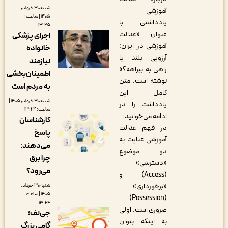
شنبه ۳۰ خرداد,
آموزشی
۱۴۰۵ | ساعت:
یادداشتی با
۱۳:۲۵
عنوان «عدالت
اجرای پزشکی
آموزشی در ایران:
خانواده
آرزویی بلند یا
نیازمند
راهی به بیراهه؟»
اطمینان‌بخشی
نوشته است. متن
به مردم است
کامل این
شنبه ۳۰ خرداد, ۱۴۰۵ |
یادداشت را در
ساعت: ۱۳:۲۴
ادامه می‌خوانید:
کارشناسان
در فهم عدالت
پاسخ
آموزشی عنایت به
می‌دهند:
دو موضوع
چرا برق
«دسترسی»
می‌رود؟
(Access) و
«برخورداری»
شنبه ۳۰ خرداد,
۱۴۰۵ | ساعت:
(Possession)
۱۳:۲۴
ضروری است. اولی
جی‌نف؛
به اینکه بتوان
گامی بزرگ