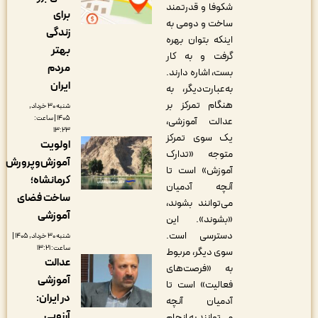
شکوفا و قدرتمند
برای
ساخت و دومی به
زندگی
اینکه بتوان بهره
بهتر
گرفت و به کار
مردم
بست، اشاره دارند.
ایران
به‌عبارت‌دیگر، به
هنگام تمرکز بر
شنبه ۳۰ خرداد,
۱۴۰۵ | ساعت:
عدالت آموزشی،
۱۳:۲۳
یک سوی تمرکز
اولویت
متوجه «تدارک
آموزش‌وپرورش
آموزش» است تا
کرمانشاه؛
آنچه آدمیان
ساخت فضای
می‎‌توانند بشوند،
آموزشی
«بشوند». این
دسترسی است.
شنبه ۳۰ خرداد, ۱۴۰۵ |
ساعت: ۱۳:۲۱
سوی دیگر، مربوط
عدالت
به «فرصت‎‌های
آموزشی
فعالیت‎» است تا
در ایران:
آدمیان آنچه
آرزویی
می‎‌توانند به انجام