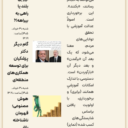
بلند یا
رسانند، «بکنند».
این برخورداری
راهی به
است. اصولاً
بیراهه؟!
عدالت آموزشی با
شنبه ۳۰ خرداد,
تحقق
۱۴۰۵ | ساعت:
۱۳:۲۱
توانایی‌های
گام دیگر
مردم، معنا
دکتر
می‎‌شود که یک
پزشکیان
بعد آن «برآمدن»
برای توسعه
و بعد دیگر آن
«بارآوردن» است.
همکاری‌های
دسترسی، با تدارک
منطقه‌ای
امکانات آموزشیِ
شنبه ۳۰ خرداد,
همانند (برابری) و
۱۴۰۵ | ساعت: ۱۳:۲۰
برخورداری، با
هوش
اولویت ‎یافتن
مصنوعی؛
براساس
قهرمان
شایستگی‎‌های
ناشناخته
کسب‎ شده (تمایز)
بازار