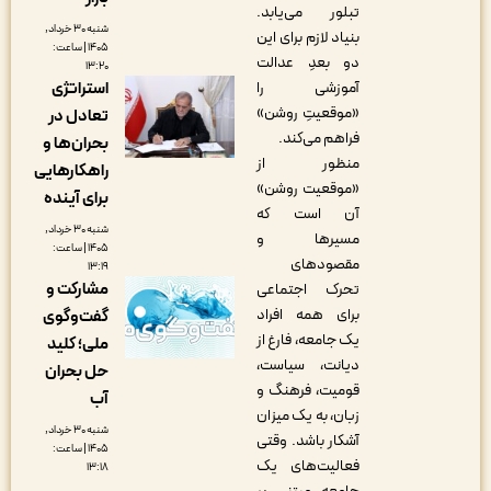
تبلور می‎‌یابد.
شنبه ۳۰ خرداد,
بنیاد لازم برای این
۱۴۰۵ | ساعت:
دو بعدِ عدالت
۱۳:۲۰
استراتژی
آموزشی را
«موقعیتِ روشن»
تعادل در
فراهم می‎‌کند.
بحران‌ها و
منظور از
راهکارهایی
«موقعیت روشن»
برای آینده
آن است که
شنبه ۳۰ خرداد,
مسیرها و
۱۴۰۵ | ساعت:
مقصودهای
۱۳:۱۹
مشارکت و
تحرک اجتماعی
برای همه افراد
گفت‌وگوی
یک جامعه، فارغ از
ملی؛ کلید
دیانت، سیاست،
حل بحران
قومیت، فرهنگ و
آب
زبان، به یک ‎میزان
شنبه ۳۰ خرداد,
آشکار باشد. وقتی
۱۴۰۵ | ساعت:
فعالیت‌های یک
۱۳:۱۸