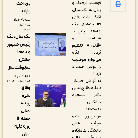
قومیت، فرهنگ و
پرداخت
زبان، به یک ‎میزان
یارانه
آشکار باشد. وقتی
شنبه ۳۰ خرداد,
فعالیت‌‎های یک
۱۴۰۵ | ساعت:
۱۳:۲۹
جامعه مبتنی بر
یک سال، یک
«برنامه» و
رئیس‌جمهور
«قانون» تنظیم
و ده‌ها
گردد، آنگاه
چالش
می‌‎توان موقعیت
را روشن قلمداد
سرنوشت‌ساز
کرد.»
شنبه ۳۰ خرداد,
به گزارش خبرنگار
۱۴۰۵ | ساعت: ۱۳:۲۵
وفاق
پایگاه اطلاع‌رسانی
دکتر مسعود
ملی،
پزشکیان،
‌برنده
نعمت‌الله
اصلی
موسی‌پور، عضو
حمله ۱۲
هیئت علمی
روزه علیه
دانشگاه هرمزگان،
ایران
دربارۀ عدالت