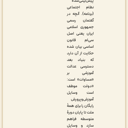
پیش‌بینی‌شده
نظام اجتماعی
(برنامه). آنچه در
گفتمان رسمی
جمهوری اسلامی
ایران یعنی اصل‏
سی‌ام قانون
اساسی بیان شده
حکایت از آن دارد
که بنیاد بعد
دسترسی عدالت
آموزشی بر
«مساوات» است:
«دولت‏ موظف‏
است‏ وسایل‏
آموزش‌وپرورش‏
رایگان‏ را برای‏ همۀ
ملت‏ تا پایان‏ دورۀ‏
متوسطه‏ فراهم‏
سازد و وسایل‏