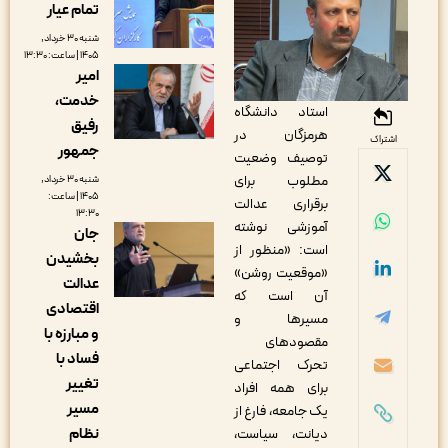
تمام عیار
شنبه ۳۰ خرداد,
۱۴۰۵ | ساعت: ۱۳:۳۰
امیر
خدمت،
استاد دانشگاه
رفیق
هرمزگان در
اشتراک
جمهور
توصیف وضعیت
مطلوب برای
شنبه ۳۰ خرداد,
۱۴۰۵ | ساعت:
برقراری عدالت
۱۳:۳۰
آموزشی نوشته
جان
است: ‌«منظور از
بخشیدن
«موقعیت روشن»
عدالت
آن است که
اقتصادی
مسیرها و
و مبارزه با
مقصودهای
فساد با
تحرک اجتماعی
تغییر
برای همه افراد
مسیر
یک جامعه، فارغ از
نظام
دیانت، سیاست،