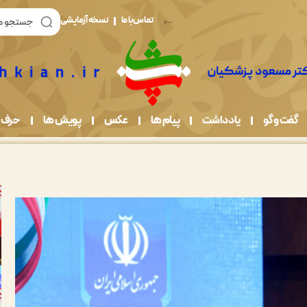
تماس با ما
نسخه آزمایشی
گفت و گو
یادداشت
پیام ها
عکس
پویش ها
حرف 