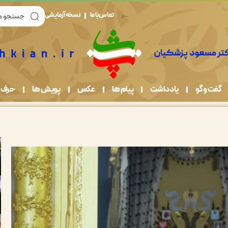
تماس با ما
نسخه آزمایشی
گفت و گو
یادداشت
پیام ها
عکس
پویش ها
حرف 