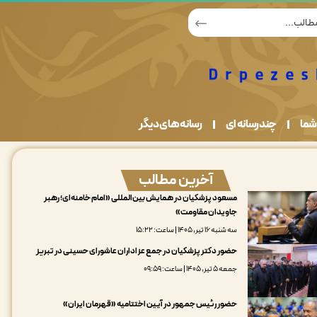
شما
چندرسانه ای
رسانه های دیگر
آخرین مطالب
مسعود پزشکیان در همایش بین‌المللی «امام خامنه‌ای؛ رهبر
جاویدان مقاومت»
سه شنبه ۱۶ تیر, ۱۴۰۵ | ساعت: ۱۵:۲۲
حضور دکتر پزشکیان در جمع عزاداران عاشورای حسینی در تبریز
جمعه ۵ تیر, ۱۴۰۵ | ساعت: ۰۹:۵۹
حضور رئیس جمهور در آیین اختتامیه «قهرمان ایران»