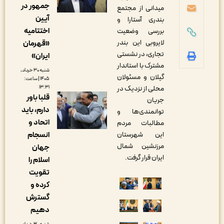
جمهور در
میدانی از مجتمع
آیین
بندری آستارا و
اختتامیه
بررسی وضعیت
لایروبی این بندر
«قهرمان
تجاری، در نشستی
ایران»
مشترک با استاندار
شنبه ۳۰ خرداد,
گیلان و مسئولان
۱۴۰۵ | ساعت:
محلی از نزدیک در
۱۳:۳۱
قلبا باور
جریان
دارم، باید
توانمندی‌ها و
اتحاد و
مطالبات مردم
این شهرستان
انسجام
مرزنشین شمال
جهان
ایران قرار گرفت.
اسلام را
تقویت
کرده و
گسترش
دهیم