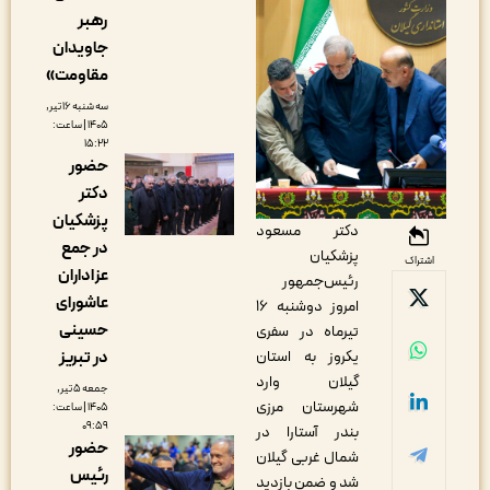
رهبر
جاویدان
مقاومت»
سه شنبه ۱۶ تیر,
۱۴۰۵ | ساعت:
۱۵:۲۲
حضور
دکتر
پزشکیان
دکتر مسعود
در جمع
پزشکیان
اشتراک
عزاداران
رئیس‌جمهور
عاشورای
امروز دوشنبه ۱۶
حسینی
تیرماه در سفری
یکروز به استان
در تبریز
گیلان وارد
جمعه ۵ تیر,
شهرستان مرزی
۱۴۰۵ | ساعت:
۰۹:۵۹
بندر آستارا در
حضور
شمال غربی گیلان
رئیس
شد و ضمن بازدید