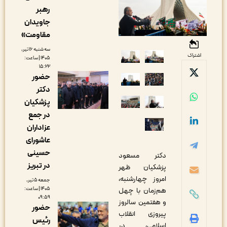
رهبر
جاویدان
مقاومت»
سه شنبه ۱۶ تیر,
اشتراک
۱۴۰۵ | ساعت:
۱۵:۲۲
حضور
دکتر
پزشکیان
در جمع
عزاداران
عاشورای
حسینی
دکتر مسعود
در تبریز
پزشکیان ظهر
امروز چهارشنبه،
جمعه ۵ تیر,
۱۴۰۵ | ساعت:
هم‌زمان با چهل
۰۹:۵۹
و هفتمین سالروز
حضور
پیروزی انقلاب
رئیس
اسلامی، در