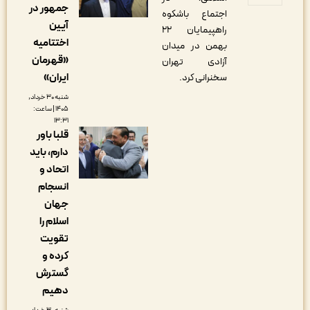
جمهور در
اجتماع باشکوه
آیین
راهپیمایان ۲۲
اختتامیه
بهمن در میدان
«قهرمان
آزادی تهران
ایران»
سخنرانی کرد.
شنبه ۳۰ خرداد,
۱۴۰۵ | ساعت:
۱۳:۳۱
قلبا باور
دارم، باید
اتحاد و
انسجام
جهان
اسلام را
تقویت
کرده و
گسترش
دهیم