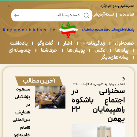
در قبال حفاظت از محیط زیست مسئولیم
ما
نسخه آزمایشی
اول
زندگی نامه
اخبار
گفت و گو
یادداشت
م ها
عکس
پویش ها
حرف شما
چندرسانه ای
نه های دیگر
آخرین مطالب
شار : چهارشنبه ۲۲ بهمن, ۱۴۰۴ | ساعت: ۱۶:۱۱
خنرانی در
مسعود
پزشکیان
جتماع باشکوه
در
راهپیمایان ۲۲
همایش
همن
بین‌المللی
«امام
خامنه‌ای؛