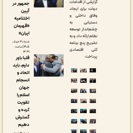
گزارشی از اقدامات
جمهور در
دولت برای ایجاد
آیین
وفاق داخلی و
اختتامیه
دستیابی به
«قهرمان
چشم‌انداز توسعه
ایران»
نظام ارائه داد و به
شنبه ۳۰ خرداد,
تشریح پنج برنامه
۱۴۰۵ | ساعت:
کلی اقتصادی
۱۳:۳۱
پرداخت.
قلبا باور
دارم، باید
اتحاد و
انسجام
جهان
اسلام را
تقویت
کرده و
گسترش
دهیم