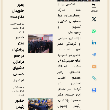
در هفتمین روز از
رهبر
ماه مبارک
جاویدان
اشتراک
رمضان،سران قوا،
مقاومت»
مسئولان لشکری و
سه شنبه ۱۶ تیر,
کشوری و
۱۴۰۵ | ساعت:
چهره‌های
۱۵:۲۲
حضور
اجتماعی، سیاسی
دکتر
و فرهنگی عصر
پزشکیان
امروز شنبه با
حضور در حسینیه
در جمع
امام خمینی(ره) با
عزاداران
حضرت آیت‌الله
عاشورای
خامنه‌ای، رهبر
حسینی
معظم انقلاب
در تبریز
اسلامی، دیدار
جمعه ۵ تیر,
کردند. در ابتدای
۱۴۰۵ | ساعت:
این جلسه، دکتر
۰۹:۵۹
مسعود پزشکیان،
حضور
رئیس جمهور،
رئیس