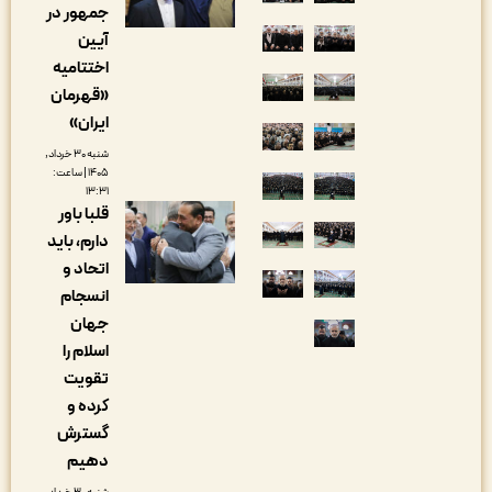
جمهور در
آیین
اختتامیه
«قهرمان
ایران»
شنبه ۳۰ خرداد,
۱۴۰۵ | ساعت:
۱۳:۳۱
قلبا باور
دارم، باید
اتحاد و
انسجام
جهان
اسلام را
تقویت
کرده و
گسترش
دهیم