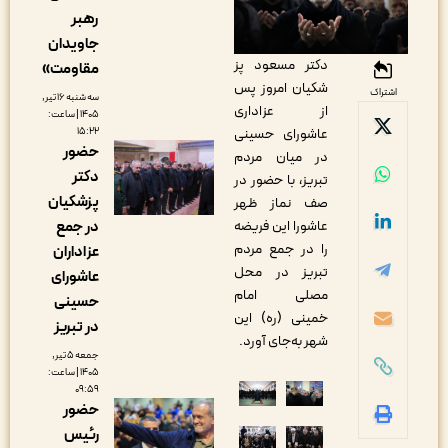
رهبر
جاویدان
دکتر مسعود پز
مقاومت»
شکیان امروز پس
اشتراک
سه شنبه ۱۶ تیر,
از عزاداری
۱۴۰۵ | ساعت:
۱۵:۲۲
عاشورای حسینی
حضور
در میان مردم
دکتر
تبریز، با حضور در
پزشکیان
صف نماز ظهر
در جمع
عاشورا این فریضه
را در جمع مردم
عزاداران
تبریز در محل
عاشورای
مصلی امام
حسینی
خمینی (ره) این
در تبریز
شهر به‌جای آورد.
جمعه ۵ تیر,
۱۴۰۵ | ساعت:
۰۹:۵۹
حضور
رئیس