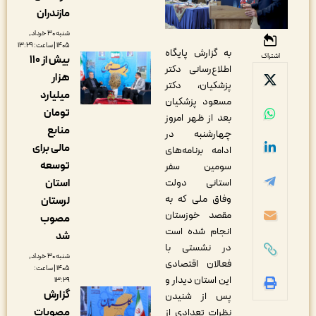
مازندران
شنبه ۳۰ خرداد,
۱۴۰۵ | ساعت: ۱۳:۲۹
به گزارش پایگاه
اشتراک
بیش از ۱۱۰
اطلاع‌رسانی دکتر
هزار
پزشکیان، دکتر
میلیارد
مسعود پزشکیان
تومان
بعد از ظهر امروز
منابع
چهارشنبه در
مالی برای
ادامه برنامه‌های
توسعه
سومین سفر
استان
استانی دولت
وفاق ملی که به
لرستان
مقصد خوزستان
مصوب
انجام شده است
شد
در نشستی با
شنبه ۳۰ خرداد,
فعالان اقتصادی
۱۴۰۵ | ساعت:
این استان دیدار و
۱۳:۲۹
گزارش
پس از شنیدن
مصوبات
نظرات تعدادی از