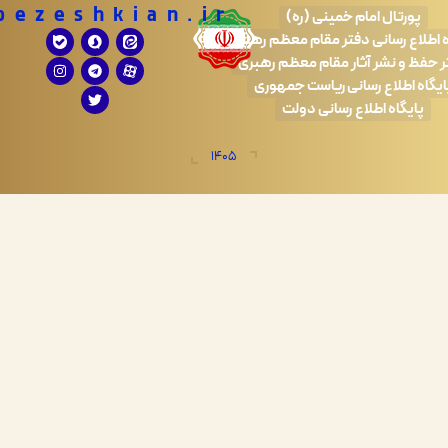
Drpezeshkian.ir
تال امام خمینی (ره)
 رسانی دفتر مقام معظم رهبری
 نشر آثار مقام معظم رهبری
طلاع رسانی ریاست جمهوری
اه اطلاع رسانی دولت
1405