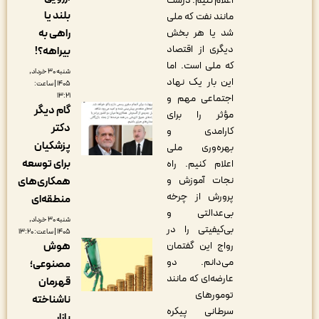
اعلام کنیم. درست
بلند یا
مانند نفت که ملی
راهی به
شد یا هر بخش
دیگری از اقتصاد
بیراهه؟!
که ملی است. اما
شنبه ۳۰ خرداد,
این بار یک نهاد
۱۴۰۵ | ساعت:
۱۳:۲۱
اجتماعی مهم و
گام دیگر
مؤثر را برای
دکتر
کارامدی و
پزشکیان
بهره‌وری ملی
برای توسعه
اعلام کنیم. راه
نجات آموزش و
همکاری‌های
پرورش از چرخه
منطقه‌ای
بی‌عدالتی و
شنبه ۳۰ خرداد,
بی‌کیفیتی را در
۱۴۰۵ | ساعت: ۱۳:۲۰
هوش
رواج این گفتمان
می‌دانم. دو
مصنوعی؛
عارضه‌ای که مانند
قهرمان
تومورهای
ناشناخته
سرطانی پیکره
بازار