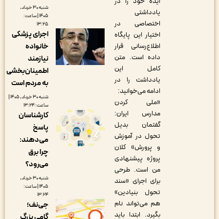
ایده خود را در
شنبه ۳۰ خرداد,
یادداشتی
۱۴۰۵ | ساعت:
اختصاصی در
۱۳:۲۵
اجرای پزشکی
اختیار این پایگاه
خانواده
اطلاع‌رسانی قرار
داده است. متن
نیازمند
کامل این
اطمینان‌بخشی
یادداشت را در
به مردم است
ادامه می‌خوانید:
شنبه ۳۰ خرداد, ۱۴۰۵ |
«ملی کردن
ساعت: ۱۳:۲۴
مدارس ایران:
کارشناسان
گفتمان بدیل
پاسخ
تحول در آموزش
می‌دهند:
و پرورش» کلان
چرا برق
پروژه پیشنهادی
می‌رود؟
من است. طرحی
شنبه ۳۰ خرداد,
برای اجرای «سند
۱۴۰۵ | ساعت:
تحول بنیادین»
۱۳:۲۴
هم می‌تواند نام
جی‌نف؛
بگیرد. ابتدا باید
گامی بزرگ