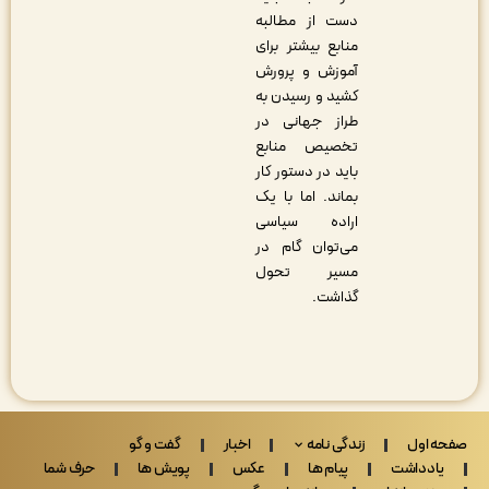
دست از مطالبه
منابع بیشتر برای
آموزش و پرورش
کشید و رسیدن به
طراز جهانی در
تخصیص منابع
باید در دستور کار
بماند. اما با یک
اراده سیاسی
می‌توان گام در
مسیر تحول
گذاشت.
 اول
زندگی نامه
اخبار
گفت و گو
ادداشت
پیام ها
عکس
پویش ها
حرف شما