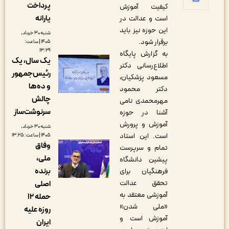
پرداخت
کیفیت آموزش
یارانه
است و عدالت در
این حوزه نیز باید
شنبه ۳۰ خرداد,
برقرار شود.
۱۴۰۵ | ساعت:
۱۳:۲۹
به گزارش پایگاه
یک سال، یک
اطلاع‌رسانی دکتر
رئیس‌جمهور
مسعود پزشکیان،
و ده‌ها
دکتر محمود
چالش
مهرمحمدی نامی
سرنوشت‌ساز
آشنا در حوزه
آموزش و پرورش
شنبه ۳۰ خرداد,
است. این استاد
۱۴۰۵ | ساعت: ۱۳:۲۵
وفاق
تمام و سرپرست
ملی،
پیشین دانشگاه
‌برنده
فرهنگیان برای
تحقق عدالت
اصلی
آموزشی معتقد به
حمله ۱۲
«ملی شدن»
روزه علیه
آموزش است و
ایران