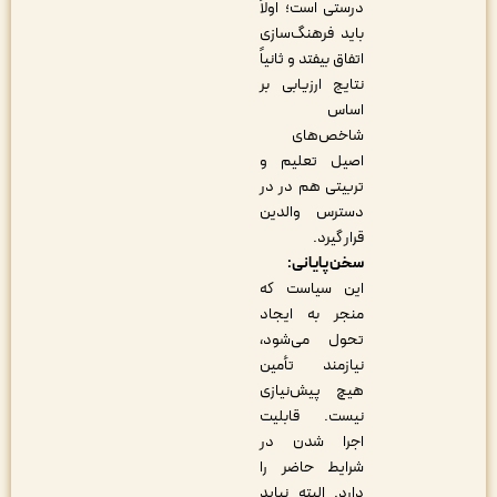
درستی است؛ اولاً
باید فرهنگ‌سازی
اتفاق بیفتد و ثانیاً
نتایج ارزیابی بر
اساس
شاخص‌های
اصیل تعلیم و
تربیتی هم در در
دسترس والدین
قرار گیرد.
سخن پایانی:
این سیاست که
منجر به ایجاد
تحول می‌شود،
نیازمند تأمین
هیچ پیش‌نیازی
نیست. قابلیت
اجرا شدن در
شرایط حاضر را
دارد. البته نباید