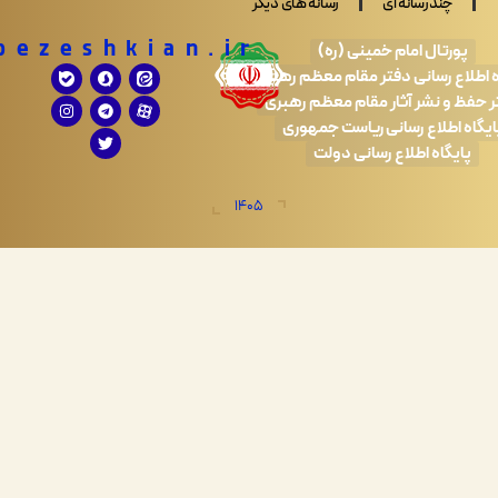
ندرسانه ای
رسانه های دیگر
Drpezeshkian.ir
تال امام خمینی (ره)
 رسانی دفتر مقام معظم رهبری
 نشر آثار مقام معظم رهبری
طلاع رسانی ریاست جمهوری
اه اطلاع رسانی دولت
1405