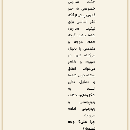
حذف مدارس
خصوصی به جبر
قانون پیش از آنکه
فکر اساسی برای
کیفیت مدارس
شده باشد، گرچه
هدف موجه و
مقدسی را دنبال
می‌کند، تنها در
صورت و ظاهر
می‌تواند اتفاق
بیفتد، چون تقاضا
و تمایل باقی
است، به
شکل‌های مختلف
زیرپوستی و
زیرزمینی ادامه
می‌یابد.
چرا ملی؟ وجه
تسمیه؟