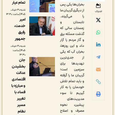
تمام عیار
بحران‌ها یکی پس
از دیگری گریبان ما
شنبه ۳۰ خرداد,
اشتراک
۱۴۰۵ | ساعت: ۱۳:۳۰
را می‌گیرند.
امیر
تابستان و
خدمت،
زمستان سالی که
رفیق
گذشت مسئله برق
جمهور
و گاز مردم را آزار
داد و این روزها،
شنبه ۳۰ خرداد,
۱۴۰۵ | ساعت:
بحران آب که یکی
۱۳:۳۰
از جدی‌ترین
جان
تهدیدها برای
بخشیدن
سرزمین است؛
عدالت
گریبان ما را گرفته
اقتصادی
و باید تمام تلاش
و مبارزه با
خودمان را به کار
فساد با
گیریم تا سوء
تغییر
مدیریت‌های
مسیر
پیشین، نحوه
مصرف و اصلاح
نظام