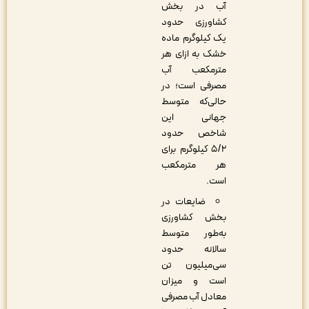
آب در بخش
کشاورزی حدود
یک کیلوگرم ماده
خشک به ازای هر
مترمکعب آب
مصرفی است؛ در
حالی‌که متوسط
جهانی این
شاخص حدود
۵/۲ کیلوگرم برای
هر مترمکعب
است.
ضایعات در
بخش کشاورزی
به‌طور متوسط
سالانه حدود
سی‌میلیون تن
است و میزان
معادل آب مصرفی