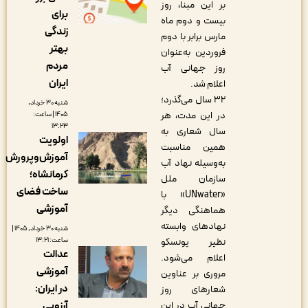
بر این مبنا، روز
برای
بیست و دوم ماه
زندگی
مارس برابر با دوم
بهتر
فروردین به‌عنوان
مردم
روز جهانی آب
ایران
اعلام شد.
۳۲ سال می‌گذرد؛
شنبه ۳۰ خرداد,
در این مدت، هر
۱۴۰۵ | ساعت:
۱۳:۲۳
سال شعاری به
اولویت
همین مناسبت
آموزش‌وپرورش
به‌وسیله نهاد آب
کرمانشاه؛
سازمان ملل
ساخت فضای
«UNwater» با
آموزشی
هماهنگی دیگر
نهادهای وابسته
شنبه ۳۰ خرداد, ۱۴۰۵ |
ساعت: ۱۳:۲۱
نظیر یونسکو
عدالت
اعلام می‌شود.
آموزشی
مروری بر عناوین
در ایران:
شعارهای روز
آرزویی
جهانی آب در این