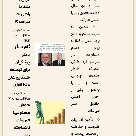
سی و دو سال
بلند یا
واقعیت‌های زیر را
راهی به
تبیین می‌کند:
بیراهه؟!
تأمین آب
شنبه ۳۰ خرداد,
شرب سالم و دفع
۱۴۰۵ | ساعت:
بهداشتی فاضلاب
۱۳:۲۱
گام دیگر
برای تمام
دکتر
انسان‌ها در
سراسر کره خاکی
پزشکیان
دغدغه خاطر
برای توسعه
جامعه جهانی
همکاری‌های
است و آن را
منطقه‌ای
به‌عنوان یکی از
شنبه ۳۰ خرداد,
اجزای اصلی
۱۴۰۵ | ساعت: ۱۳:۲۰
حقوق بشر
هوش
می‌داند.
مصنوعی؛
تأمین آب برای
قهرمان
طبیعت و حفاظت
ناشناخته
از محیط زیست و
بازار