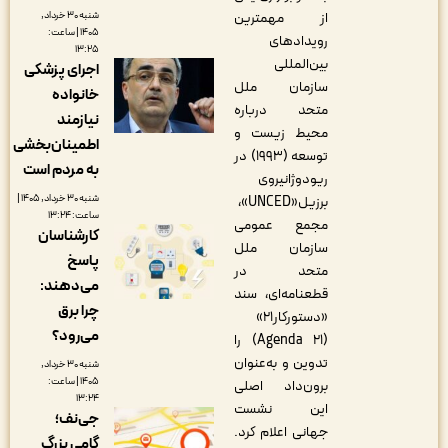
شنبه ۳۰ خرداد,
از مهمترین
۱۴۰۵ | ساعت:
رویدادهای
۱۳:۲۵
بین‌المللی
اجرای پزشکی
سازمان ملل
خانواده
متحد درباره
نیازمند
محیط زیست و
اطمینان‌بخشی
توسعه (۱۹۹۳) در
به مردم است
ریودوژانیروی
شنبه ۳۰ خرداد, ۱۴۰۵ |
برزیل«UNCED»،
ساعت: ۱۳:۲۴
مجمع عمومی
کارشناسان
سازمان ملل
پاسخ
متحد در
می‌دهند:
قطعنامه‌ای، سند
چرا برق
«دستورکار۲۱»
می‌رود؟
(Agenda 21) را
تدوین و به‌عنوان
شنبه ۳۰ خرداد,
۱۴۰۵ | ساعت:
برون‌داد اصلی
۱۳:۲۴
این نشست
جی‌نف؛
جهانی اعلام کرد.
گامی بزرگ