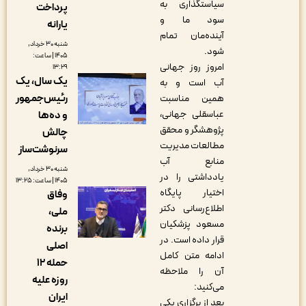
سیاستگذاری به
پرداخت
سود ما و
یارانه
آینده‌مان تمام
شنبه ۳۰ خرداد,
شود.
۱۴۰۵ | ساعت:
امروز روز جهانی
۱۳:۲۹
یک سال، یک
آب است و به
رئیس‌جمهور
همین مناسبت
عباسقلی جهانی،
و ده‌ها
پژوهشگر و محقق
چالش
مطالعات مدیریت
سرنوشت‌ساز
منابع آب
شنبه ۳۰ خرداد,
یادداشتی را در
۱۴۰۵ | ساعت: ۱۳:۲۵
اختیار پایگاه
وفاق
اطلاع‌رسانی دکتر
ملی،
مسعود پزشکیان
‌برنده
قرار داده است. در
اصلی
ادامه متن کامل
حمله ۱۲
آن را ملاحظه
روزه علیه
می‌کنید:
ایران
بعد از برگزاری یکی