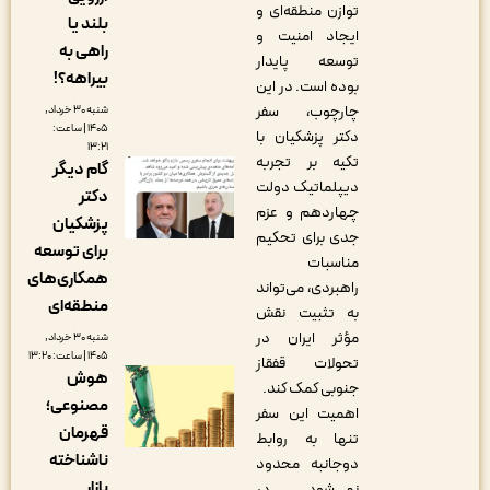
توازن منطقه‌ای و
بلند یا
ایجاد امنیت و
راهی به
توسعه پایدار
بیراهه؟!
بوده است. در این
چارچوب، سفر
شنبه ۳۰ خرداد,
۱۴۰۵ | ساعت:
دکتر پزشکیان با
۱۳:۲۱
تکیه بر تجربه
گام دیگر
دیپلماتیک دولت
دکتر
چهاردهم و عزم
پزشکیان
جدی برای تحکیم
برای توسعه
مناسبات
همکاری‌های
راهبردی، می‌تواند
منطقه‌ای
به تثبیت نقش
مؤثر ایران در
شنبه ۳۰ خرداد,
۱۴۰۵ | ساعت: ۱۳:۲۰
تحولات قفقاز
هوش
جنوبی کمک کند.
مصنوعی؛
اهمیت این سفر
قهرمان
تنها به روابط
ناشناخته
دوجانبه محدود
بازار
نمی‌شود. در