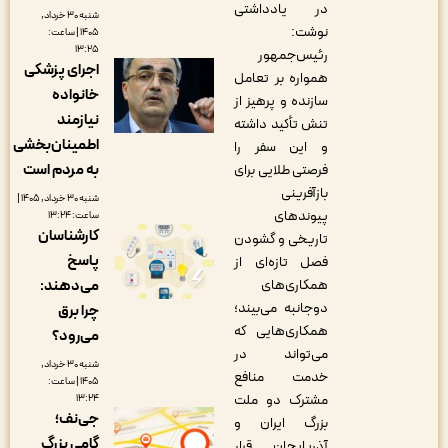
در یادداشتی
شنبه ۳۰ خرداد,
نوشت:
۱۴۰۵ | ساعت:
۱۳:۲۵
رئیس‌جمهور
اجرای پزشکی
همواره بر تعامل
خانواده
سازنده و پرهیز از
نیازمند
تنش تأکید داشته
اطمینان‌بخشی
و این سفر را
به مردم است
فرصتی طلایی برای
بازآفرینی
شنبه ۳۰ خرداد, ۱۴۰۵ |
پیوندهای
ساعت: ۱۳:۲۴
کارشناسان
تاریخی و گشودن
پاسخ
فصل تازه‌ای از
می‌دهند:
همکاری‌های
دوجانبه می‌بیند؛
چرا برق
همکاری‌هایی که
می‌رود؟
می‌تواند در
شنبه ۳۰ خرداد,
خدمت منافع
۱۴۰۵ | ساعت:
مشترک دو ملت
۱۳:۲۴
جی‌نف؛
بزرگ ایران و
گامی بزرگ
آذربایجان قرار