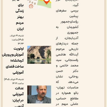
برای
گیرد.
بررسی سفرهای
زندگی
پیشین
بهتر
رؤسای‌جمهور
مردم
کشورمان به
ایران
جمهوری
شنبه ۳۰ خرداد,
آذربایجان، از
۱۴۰۵ | ساعت:
جمله دیدارهای
۱۳:۲۳
اولویت
تاریخی مرحوم
آموزش‌وپرورش
آیت‌الله هاشمی
رفسنجانی، سید
کرمانشاه؛
محمد خاتمی و
ساخت فضای
دکتر حسن
آموزشی
روحانی، نشان
شنبه ۳۰ خرداد, ۱۴۰۵ |
می‌دهد که
ساعت: ۱۳:۲۱
مناسبات تهران-
عدالت
باکو همواره در
آموزشی
مقاطع حساس،
در ایران:
عاملی مهم در
آرزویی