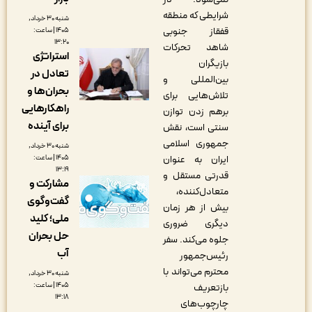
شرایطی که منطقه
شنبه ۳۰ خرداد,
قفقاز جنوبی
۱۴۰۵ | ساعت:
۱۳:۲۰
شاهد تحرکات
استراتژی
بازیگران
تعادل در
بین‌المللی و
بحران‌ها و
تلاش‌هایی برای
راهکارهایی
برهم زدن توازن
برای آینده
سنتی است، نقش
جمهوری اسلامی
شنبه ۳۰ خرداد,
۱۴۰۵ | ساعت:
ایران به عنوان
۱۳:۱۹
قدرتی مستقل و
مشارکت و
متعادل‌کننده،
گفت‌وگوی
بیش از هر زمان
ملی؛ کلید
دیگری ضروری
حل بحران
جلوه می‌کند. سفر
آب
رئیس‌جمهور
محترم می‌تواند با
شنبه ۳۰ خرداد,
۱۴۰۵ | ساعت:
بازتعریف
۱۳:۱۸
چارچوب‌های