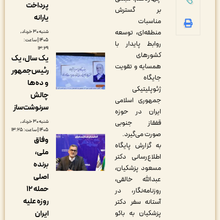
پرداخت
بر گسترش
یارانه
مناسبات
منطقه‌ای، توسعه
شنبه ۳۰ خرداد,
۱۴۰۵ | ساعت:
روابط پایدار با
۱۳:۲۹
کشورهای
یک سال، یک
همسایه و تقویت
رئیس‌جمهور
جایگاه
و ده‌ها
ژئوپلیتیکی
چالش
جمهوری اسلامی
سرنوشت‌ساز
ایران در حوزه
شنبه ۳۰ خرداد,
قفقاز جنوبی
۱۴۰۵ | ساعت: ۱۳:۲۵
صورت می‌گیرد.
وفاق
به گزارش پایگاه
ملی،
اطلاع‌رسانی دکتر
‌برنده
مسعود پزشکیان،
اصلی
عبدالله خالقی،
حمله ۱۲
روزنامه‌نگار، در
روزه علیه
آستانه سفر دکتر
ایران
پزشکیان به باکو