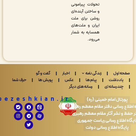
تحولات پیرامونی
و ساختن آینده‌ای
روشن برای ملت
ایران و ملت‌های
همسایه به شمار
می‌رود.
 اول
زندگی نامه
اخبار
گفت و گو
ادداشت
پیام ها
عکس
پویش ها
حرف شما
ندرسانه ای
رسانه های دیگر
Drpezeshkian.ir
تال امام خمینی (ره)
 رسانی دفتر مقام معظم رهبری
 نشر آثار مقام معظم رهبری
طلاع رسانی ریاست جمهوری
اه اطلاع رسانی دولت