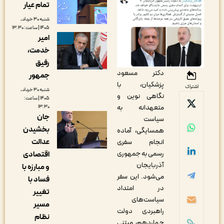
تمام عیار
شنبه ۳۰ خرداد,
۱۴۰۵ | ساعت: ۱۳:۳۰
امیر
خدمت،
رفیق
دکتر مسعود
جمهور
پزشکیان، با
اشتراک
شنبه ۳۰ خرداد,
نگاهی نوین و
۱۴۰۵ | ساعت:
متعهدانه به
۱۳:۳۰
جان
سیاست
بخشیدن
همسایگی، آماده
عدالت
انجام سفری
رسمی به جمهوری
اقتصادی
آذربایجان
و مبارزه با
می‌شود. این سفر
فساد با
در امتداد
تغییر
سیاست‌های
مسیر
راهبردی دولت
نظام
چهاردهم، مبتنی