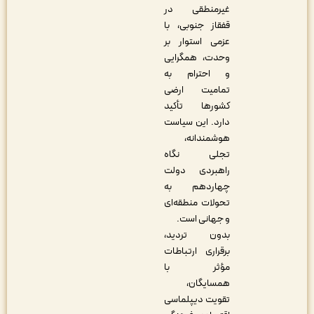
غیرمنطقی در
قفقاز جنوبی، با
عزمی استوار بر
وحدت، همگرایی
و احترام به
تمامیت ارضی
کشورها تأکید
دارد. این سیاست
هوشمندانه،
تجلی نگاه
راهبردی دولت
چهاردهم به
تحولات منطقه‌ای
و جهانی است.
بدون تردید،
برقراری ارتباطات
مؤثر با
همسایگان،
تقویت دیپلماسی