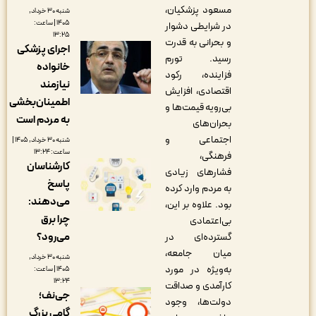
مسعود پزشکیان،
شنبه ۳۰ خرداد,
۱۴۰۵ | ساعت:
در شرایطی دشوار
۱۳:۲۵
و بحرانی به قدرت
اجرای پزشکی
رسید. تورم
خانواده
فزاینده، رکود
نیازمند
اقتصادی، افزایش
اطمینان‌بخشی
بی‌رویه قیمت‌ها و
به مردم است
بحران‌های
اجتماعی و
شنبه ۳۰ خرداد, ۱۴۰۵ |
ساعت: ۱۳:۲۴
فرهنگی،
کارشناسان
فشارهای زیادی
پاسخ
به مردم وارد کرده
می‌دهند:
بود. علاوه بر این،
چرا برق
بی‌اعتمادی
می‌رود؟
گسترده‌ای در
میان جامعه،
شنبه ۳۰ خرداد,
به‌ویژه در مورد
۱۴۰۵ | ساعت:
۱۳:۲۴
کارآمدی و صداقت
جی‌نف؛
دولت‌ها، وجود
گامی بزرگ