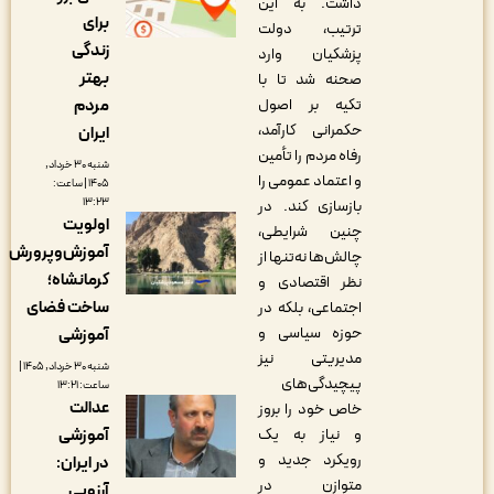
داشت. به این
برای
ترتیب، دولت
زندگی
پزشکیان وارد
بهتر
صحنه شد تا با
مردم
تکیه بر اصول
حکمرانی کارآمد،
ایران
رفاه مردم را تأمین
شنبه ۳۰ خرداد,
و اعتماد عمومی را
۱۴۰۵ | ساعت:
۱۳:۲۳
بازسازی کند. در
اولویت
چنین شرایطی،
آموزش‌وپرورش
چالش‌ها نه‌تنها از
کرمانشاه؛
نظر اقتصادی و
ساخت فضای
اجتماعی، بلکه در
حوزه سیاسی و
آموزشی
مدیریتی نیز
شنبه ۳۰ خرداد, ۱۴۰۵ |
پیچیدگی‌های
ساعت: ۱۳:۲۱
عدالت
خاص خود را بروز
آموزشی
و نیاز به یک
رویکرد جدید و
در ایران:
متوازن در
آرزویی