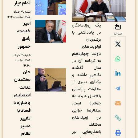
تمام عیار
شنبه ۳۰ خرداد,
۱۴۰۵ | ساعت: ۱۳:۳۰
امیر
یک روزنامه‌نگار،
خدمت،
در یادداشتی با
اشتراک
رفیق
برشمردن
جمهور
اولویت‌های
دولت چهاردهم
شنبه ۳۰ خرداد,
به کارنامه آن در
۱۴۰۵ | ساعت:
۱۳:۳۰
سال گذشته
جان
نگاهی داشته و
بخشیدن
برکناری دبیری از
عدالت
معاونت پارلمانی
اقتصادی
را «عمل به وعده»
و مبارزه با
خوانده است.
فساد با
عبدالرضا خزایی
در زمینه‌های
تغییر
مختلف
مسیر
راهکارهایی نیز
نظام