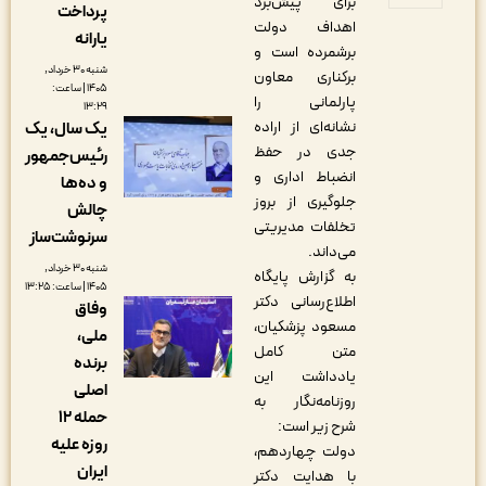
برای پیش‌برد
پرداخت
اهداف دولت
یارانه
برشمرده است و
شنبه ۳۰ خرداد,
برکناری معاون
۱۴۰۵ | ساعت:
پارلمانی را
۱۳:۲۹
نشانه‌ای از اراده
یک سال، یک
جدی در حفظ
رئیس‌جمهور
انضباط اداری و
و ده‌ها
جلوگیری از بروز
چالش
تخلفات مدیریتی
سرنوشت‌ساز
می‌داند.
شنبه ۳۰ خرداد,
به گزارش پایگاه
۱۴۰۵ | ساعت: ۱۳:۲۵
اطلاع‌رسانی دکتر
وفاق
مسعود پزشکیان،
ملی،
متن کامل
‌برنده
یادداشت این
اصلی
روزنامه‌نگار به
حمله ۱۲
شرح زیر است:
روزه علیه
دولت چهاردهم،
ایران
با هدایت دکتر