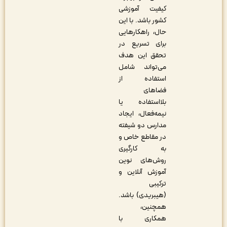
کیفیت آموزشی
کشور باشد. با این
حال، راهکارهایی
برای تسریع در
تحقق این هدف
می‌تواند شامل
استفاده از
فضاهای
بلااستفاده یا
نیمه‌فعال، ایجاد
مدارس دو شیفته
در مقاطع خاص و
به کارگیری
روش‌های نوین
آموزش آنلاین و
ترکیبی
(هیبریدی) باشد.
همچنین،
همکاری با