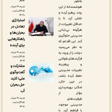
به‌طور
هوشمندانه از این
شنبه ۳۰ خرداد,
۱۴۰۵ | ساعت:
روند پرهیز کرده و
۱۳:۲۰
تلاش کرد تا با
استراتژی
حداقل تغییرات، از
تعادل در
هرگونه بی‌ثباتی
بحران‌ها و
مدیریتی جلوگیری
راهکارهایی
کند. این اقدام، که
برای آینده
به نظر می‌رسید
دولت را از ورود به
شنبه ۳۰ خرداد,
۱۴۰۵ | ساعت:
فرآیندهای طولانی
۱۳:۱۹
و پرهزینه
مشارکت و
تغییرات مدیریتی
گفت‌وگوی
حفظ کرده باشد،
ملی؛ کلید
در عین حال،
حل بحران
امکان بهره‌برداری
آب
مؤثر از
شنبه ۳۰ خرداد,
ظرفیت‌های
۱۴۰۵ | ساعت:
مدیریتی موجود
۱۳:۱۸
را فراهم کرد. با