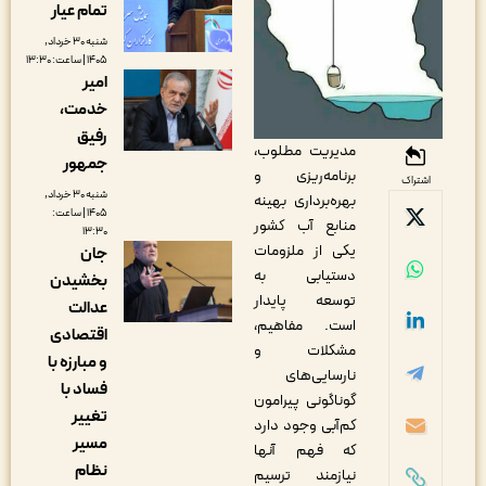
تمام عیار
شنبه ۳۰ خرداد,
۱۴۰۵ | ساعت: ۱۳:۳۰
امیر
خدمت،
رفیق
مدیریت مطلوب،
جمهور
برنامه‌ریزی و
اشتراک
شنبه ۳۰ خرداد,
بهره‌برداری بهینه
۱۴۰۵ | ساعت:
منابع آب کشور
۱۳:۳۰
یکی از ملزومات
جان
دستیابی به
بخشیدن
توسعه پایدار
عدالت
است. مفاهیم،
اقتصادی
مشکلات و
و مبارزه با
نارسایی‌های
فساد با
گوناگونی پیرامون
تغییر
کم‌آبی وجود دارد
مسیر
که فهم آنها
نظام
نیازمند ترسیم