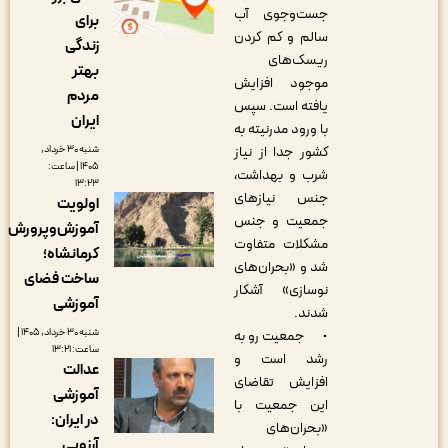
جست‌وجوی آب
برای
سالم و کم کردن
زندگی
ریسک‌های
بهتر
موجود افزایش
مردم
یافته است. سپس
ایران
با ورود مدرنیته به
شنبه ۳۰ خرداد,
کشور جدا از نیاز
۱۴۰۵ | ساعت:
شرب و بهداشت،
۱۳:۲۳
جنس نیازهای
اولویت
جمعیت و جنس
آموزش‌وپرورش
مشکلات متفاوت
کرمانشاه؛
شد و «بحران‌های
ساخت فضای
نوسازی» آشکار
آموزشی
شدند.
شنبه ۳۰ خرداد, ۱۴۰۵ |
• جمعیت رو‌ به
ساعت: ۱۳:۲۱
رشد است و
عدالت
افزایش تقاضای
آموزشی
این جمعیت با
در ایران:
«بحران‌های
آرزویی