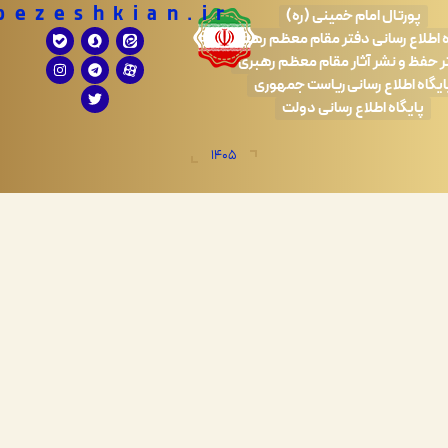
Drpezeshkian.ir
تال امام خمینی (ره)
 رسانی دفتر مقام معظم رهبری
 نشر آثار مقام معظم رهبری
طلاع رسانی ریاست جمهوری
اه اطلاع رسانی دولت
1405