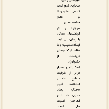
غیرعامل و غیره.
بنابراین، لازم است
تمامی سناریوها
و عدم
قطعیت‌های
موجود و اثر
انباشت­های ممکن
را پیش‌بینی کرد.
اینکه بنشینیم و با
تقلید از کشورهای
ثروتمند، از
تکنولوژی
نمک‌زدایی بسیار
فراتر از ظرفیت
جوامع ساحلی
استفاده کنیم
به‌مثابه ایجاد
بحران، به خطر
انداختن امنیت
ملی است.