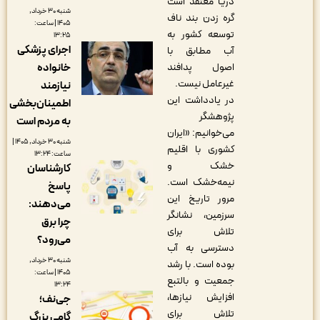
دریا معتقد است
شنبه ۳۰ خرداد,
گره زدن بند ناف
۱۴۰۵ | ساعت:
توسعه کشور به
۱۳:۲۵
اجرای پزشکی
آب مطابق با
خانواده
اصول پدافند
غیرعامل نیست.
نیازمند
در یادداشت این
اطمینان‌بخشی
پژوهشگر
به مردم است
می‌خوانیم: «ایران
شنبه ۳۰ خرداد, ۱۴۰۵ |
کشوری با اقلیم
ساعت: ۱۳:۲۴
خشک و
کارشناسان
نیمه‌خشک است.
پاسخ
مرور تاریخ این
می‌دهند:
سرزمین، نشانگر
چرا برق
تلاش برای
می‌رود؟
دسترسی به آب
شنبه ۳۰ خرداد,
بوده است. با رشد
۱۴۰۵ | ساعت:
جمعیت و بالتبع
۱۳:۲۴
افزایش نیازها،
جی‌نف؛
تلاش برای
گامی بزرگ