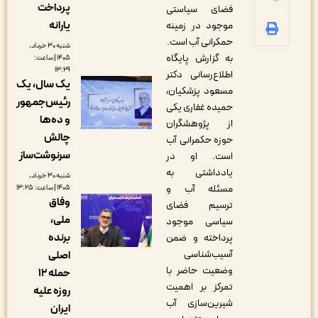
پرداخت
فضای سیاستی
یارانه
موجود در زمینه
حمکرانی آب است.
شنبه ۳۰ خرداد,
به گزارش پایگاه
۱۴۰۵ | ساعت:
۱۳:۲۹
اطلاع‌رسانی دکتر
یک سال، یک
مسعود پزشکیان،
رئیس‌جمهور
حمیده غفاری یکی
و ده‌ها
از پژوهشگران
چالش
حوزه حکمرانی آب
سرنوشت‌ساز
است. او در
یادداشتی به
شنبه ۳۰ خرداد,
مسئله آب و
۱۴۰۵ | ساعت: ۱۳:۲۵
وفاق
ترسیم فضای
ملی،
سیاسی موجود
‌برنده
پرداخته و ضمن
آسیب‌شناسی
اصلی
وضعیت حاضر با
حمله ۱۲
تمرکز بر اهمیت
روزه علیه
شیرین‌سازی آب
ایران