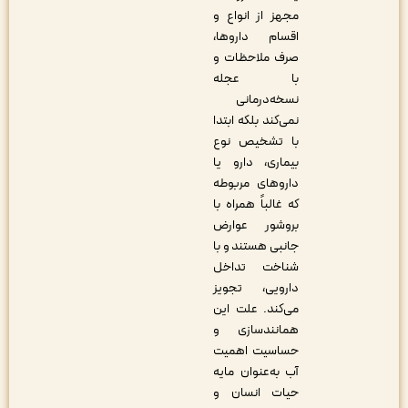
مجهز از انواع و
اقسام داروها،
صرف ملاحظات و
با عجله
نسخه‌درمانی
نمی‌کند بلکه ابتدا
با تشخیص نوع
بیماری، دارو یا
داروهای مربوطه
که غالباً همراه با
بروشور عوارض
جانبی هستند و با
شناخت تداخل
دارویی، تجویز
می‌کند. علت این
همانندسازی و
حساسیت اهمیت
آب به‌عنوان مایه
حیات انسان و