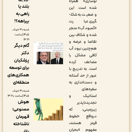
نوسازی» همراه
بلند یا
شده است. این
راهی به
وضعیت به شکل­
بیراهه؟!
گیری عبارت
«کمبود آب» منجر
شنبه ۳۰ خرداد,
شده و شکاف بین
۱۴۰۵ | ساعت:
۱۳:۲۱
تقاضا و عرضه و
گام دیگر
هم‌چنین نبود آب
دکتر
کافی مشکل را
پزشکیان
مضاعف کرده
برای توسعه
است. به تدریج با
همکاری‌های
عبور از حد آستانه
منطقه‌ای
و دست‌اندازی به
سفره‌های
شنبه ۳۰ خرداد,
استاتیک و
۱۴۰۵ | ساعت: ۱۳:۲۰
هوش
تجدیدناپذیر
مصنوعی؛
زیرزمینی، که
درواقع خطوط
قهرمان
قرمز هستند،
ناشناخته
مفهوم «بحران
بازار